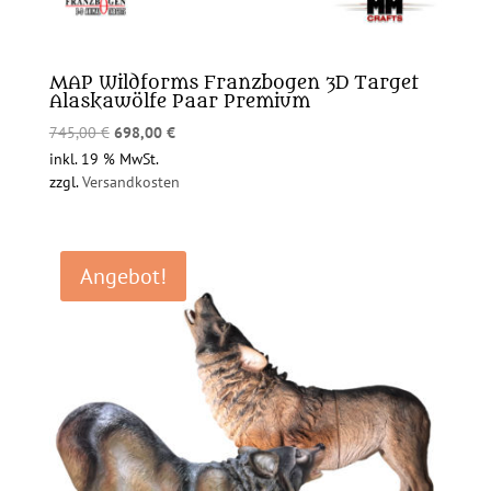
MAP Wildforms Franzbogen 3D Target
Alaskawölfe Paar Premium
Ursprünglicher
Aktueller
745,00
€
698,00
€
Preis
Preis
inkl. 19 % MwSt.
zzgl.
Versandkosten
war:
ist:
745,00 €
698,00 €.
Angebot!