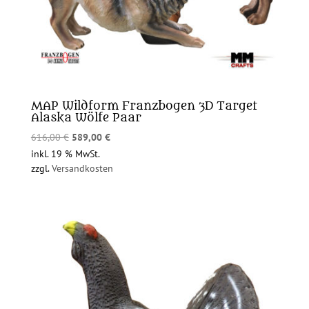
MAP Wildform Franzbogen 3D Target
Alaska Wölfe Paar
Ursprünglicher
Aktueller
616,00
€
589,00
€
Preis
Preis
inkl. 19 % MwSt.
zzgl.
Versandkosten
war:
ist:
616,00 €
589,00 €.