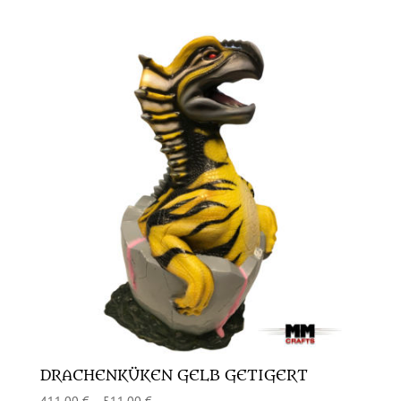
DRACHENKÜKEN GELB GETIGERT
411,00
€
–
511,00
€