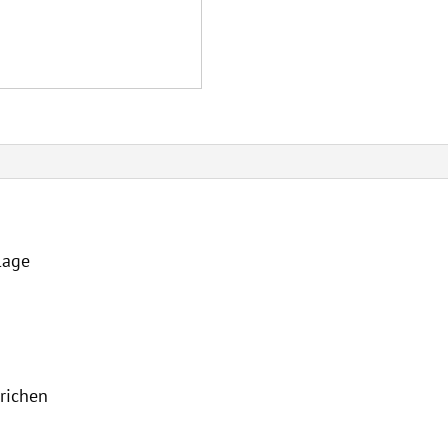
lage
richen