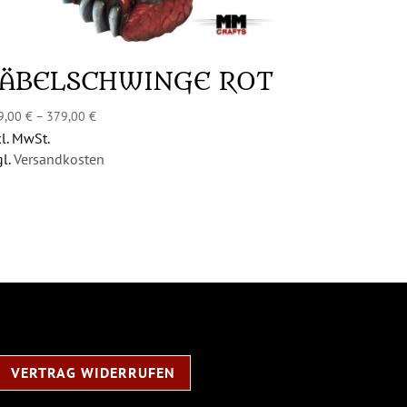
SÄBELSCHWINGE ROT
9,00
€
–
379,00
€
kl. MwSt.
gl.
Versandkosten
VERTRAG WIDERRUFEN