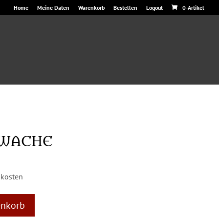
Home
Meine Daten
Warenkorb
Bestellen
Logout
0-Artikel
WACHE
dkosten
A
enkorb
l