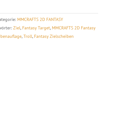
t
e
ategorie:
MMCRAFTS 2D FANTASY
r
wörter:
Ziel
,
Fantasy Target
,
MMCRAFTS 2D Fantasy
n
ibenauflage
,
Troll
,
Fantasy Zielscheiben
a
t
i
v
e
: