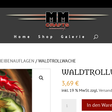
Home
Shop
Galerie
HEIBENAUFLAGEN
/ WALDTROLLWACHE
WALDTROLL
3,69
€
inkl. 19 % MwSt.
zzgl.
Versan
WALDTROLLWACHE
In den War
Menge