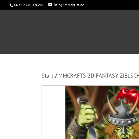
+49 173 8618318
info@mmcrafts.de
Start
/
MMCRAFTS 2D FANTASY ZIELSC