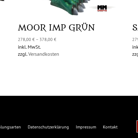
MOOR IMP GRÜN
278,00
€
–
378,00
€
27
inkl. MwSt.
in
zzgl.
Versandkosten
zz
lungsarten
Datenschutzerklärung
Impressum
Kontakt