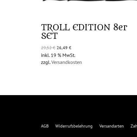
TROLL EDITION 8er
SET
Ursprünglicher
Aktueller
29,52
€
26,49
€
Preis
Preis
inkl. 19 % MwSt.
war:
ist:
zzgl.
Versandkosten
29,52 €
26,49 €.
AGB
Widerrufsbelehrung
Versandarten
Zah