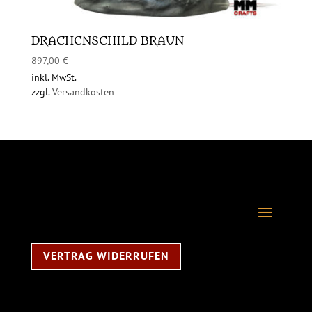
DRACHENSCHILD BRAUN
897,00
€
inkl. MwSt.
zzgl.
Versandkosten
VERTRAG WIDERRUFEN