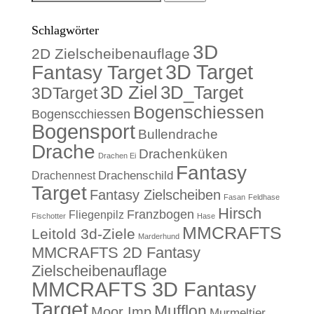
nach:
Schlagwörter
3D
2D Zielscheibenauflage
3D Target
Fantasy Target
3D Ziel
3D_Target
3DTarget
Bogenschiessen
Bogenscchiessen
Bogensport
Bullendrache
Drache
Drachenküken
Drachen Ei
Fantasy
Drachennest
Drachenschild
Target
Fantasy Zielscheiben
Fasan
Feldhase
Hirsch
Franzbogen
Fliegenpilz
Fischotter
Hase
MMCRAFTS
Leitold 3d-Ziele
Marderhund
MMCRAFTS 2D Fantasy
Zielscheibenauflage
MMCRAFTS 3D Fantasy
Target
Mufflon
Moor Imp
Murmeltier