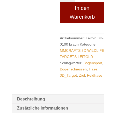
Target
In den
Feldhase
aufrecht
Warenkorb
stehend
Menge
Artikelnummer:
Leitold 3D-
0100 braun
Kategorie:
MMCRAFTS 3D WILDLIFE
TARGETS LEITOLD
Schlagwörter:
Bogensport
,
Bogenschiessen
,
Hase
,
3D_Target
,
Ziel
,
Feldhase
Beschreibung
Zusätzliche Informationen