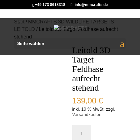
+49 173 8618318
info@mmcrafts.de
Start
/
MMCRAFTS 3D WILDLIFE TARGETS
LEITOLD
/ Leitold 3D Target Feldhase aufrecht
stehend
Seite wählen
Leitold 3D
Target
Feldhase
aufrecht
stehend
139,00
€
inkl. 19 % MwSt.
zzgl.
Versandkosten
Leitold
3D