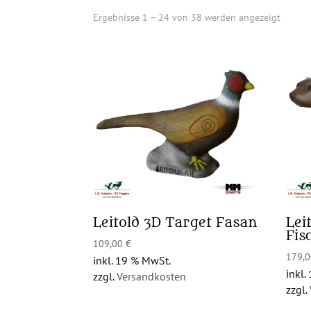
Ergebnisse 1 – 24 von 38 werden angezeigt
Leitold 3D Target Fasan
Lei
Fis
109,00
€
179,
inkl. 19 % MwSt.
inkl.
zzgl.
Versandkosten
zzgl.