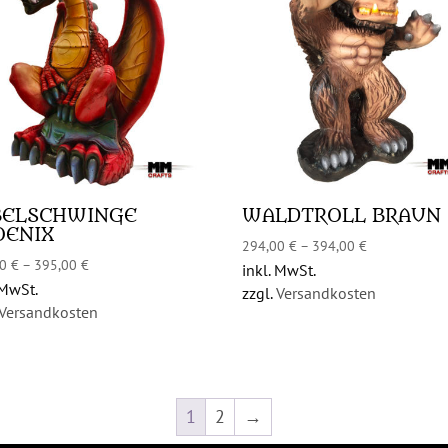
BELSCHWINGE
WALDTROLL BRAUN
OENIX
294,00
€
–
394,00
€
00
€
–
395,00
€
inkl. MwSt.
 MwSt.
zzgl.
Versandkosten
Versandkosten
1
2
→