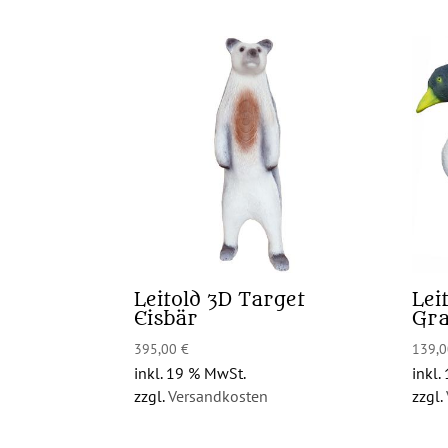
Leitold 3D Target
Lei
Eisbär
Gr
395,00
€
139,
inkl. 19 % MwSt.
inkl.
zzgl.
Versandkosten
zzgl.