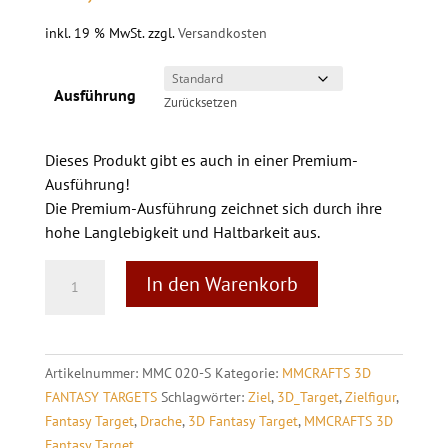
inkl. 19 % MwSt.
zzgl.
Versandkosten
Ausführung
Zurücksetzen
Dieses Produkt gibt es auch in einer Premium-
Ausführung!
Die Premium-Ausführung zeichnet sich durch ihre
hohe Langlebigkeit und Haltbarkeit aus.
SÄBELSCHWINGE
A
In den Warenkorb
ROT
l
Menge
t
e
r
Artikelnummer:
MMC 020-S
Kategorie:
MMCRAFTS 3D
n
FANTASY TARGETS
Schlagwörter:
Ziel
,
3D_Target
,
Zielfigur
,
a
Fantasy Target
,
Drache
,
3D Fantasy Target
,
MMCRAFTS 3D
t
Fantasy Target