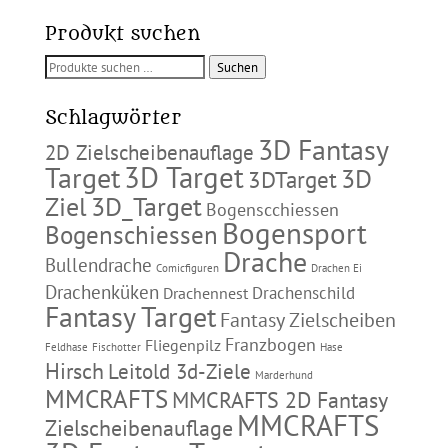
Produkt suchen
Suchen
Suchen
nach:
Schlagwörter
3D Fantasy
2D Zielscheibenauflage
3D Target
Target
3D
3DTarget
Ziel
3D_Target
Bogenscchiessen
Bogensport
Bogenschiessen
Drache
Bullendrache
Comicfiguren
Drachen Ei
Drachenküken
Drachenschild
Drachennest
Fantasy Target
Fantasy Zielscheiben
Franzbogen
Fliegenpilz
Feldhase
Fischotter
Hase
Hirsch
Leitold 3d-Ziele
Marderhund
MMCRAFTS
MMCRAFTS 2D Fantasy
MMCRAFTS
Zielscheibenauflage