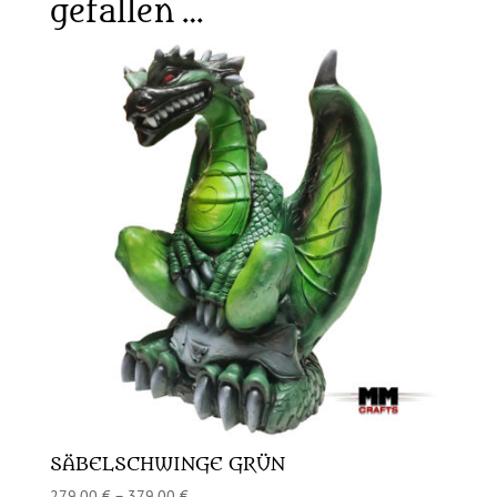
gefallen …
SÄBELSCHWINGE GRÜN
279,00
€
–
379,00
€