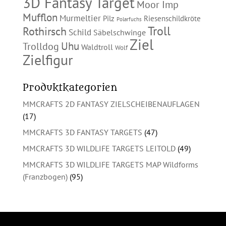
3D Fantasy Target
Moor Imp
Mufflon
Murmeltier
Pilz
Riesenschildkröte
Polarfuchs
Troll
Rothirsch
Schild
Säbelschwinge
Ziel
Uhu
Trolldog
Waldtroll
Wolf
Zielfigur
Produktkategorien
MMCRAFTS 2D FANTASY ZIELSCHEIBENAUFLAGEN
(17)
MMCRAFTS 3D FANTASY TARGETS
(47)
MMCRAFTS 3D WILDLIFE TARGETS LEITOLD
(49)
MMCRAFTS 3D WILDLIFE TARGETS MAP Wildforms
(Franzbogen)
(95)