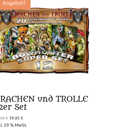
Angebot!
RACHEN und TROLLE
2er Set
Ursprünglicher
Aktueller
,28
€
39,85
€
Preis
Preis
kl. 19 % MwSt.