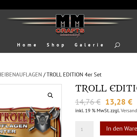
Home
Shop
Galerie
HEIBENAUFLAGEN
/ TROLL EDITION 4er Set
TROLL EDITI
Ursprüng
A
14,76
€
13,28
€
Preis
P
inkl. 19 % MwSt.
zzgl.
Versan
war:
i
14,76 €
1
TROLL
In den War
EDITION