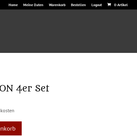
Home
Meine Daten
Warenkorb
Bestellen
Logout
0-Artikel
ON 4er Set
licher
ktueller
reis
dkosten
st:
3,28 €.
A
enkorb
l