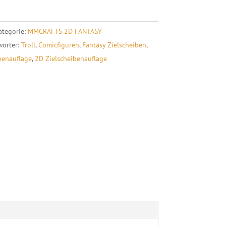
t
e
ategorie:
MMCRAFTS 2D FANTASY
r
wörter:
Troll
,
Comicfiguren
,
Fantasy Zielscheiben
,
n
benauflage
,
2D Zielscheibenauflage
a
t
i
v
e
: