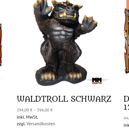
n
WALDTROLL SCHWARZ
D
1
294,00
€
–
394,00
€
inkl. MwSt.
44
zzgl.
Versandkosten
in