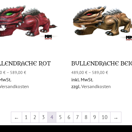
LLENDRACHE ROT
BULLENDRACHE BEI
00
€
–
589,00
€
489,00
€
–
589,00
€
 MwSt.
inkl. MwSt.
Versandkosten
zzgl.
Versandkosten
←
1
2
3
4
5
6
7
8
9
10
→