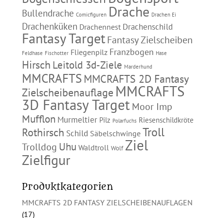
Drache
Bullendrache
Comicfiguren
Drachen Ei
Drachenküken
Drachenschild
Drachennest
Fantasy Target
Fantasy Zielscheiben
Franzbogen
Fliegenpilz
Feldhase
Fischotter
Hase
Hirsch
Leitold 3d-Ziele
Marderhund
MMCRAFTS
MMCRAFTS 2D Fantasy
MMCRAFTS
Zielscheibenauflage
3D Fantasy Target
Moor Imp
Mufflon
Murmeltier
Pilz
Riesenschildkröte
Polarfuchs
Troll
Rothirsch
Schild
Säbelschwinge
Ziel
Uhu
Trolldog
Waldtroll
Wolf
Zielfigur
Produktkategorien
MMCRAFTS 2D FANTASY ZIELSCHEIBENAUFLAGEN
(17)