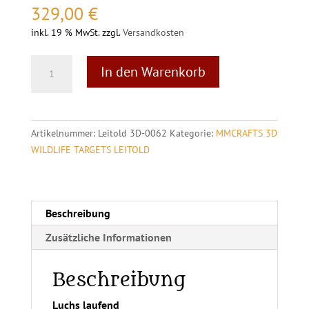
329,00
€
inkl. 19 % MwSt.
zzgl.
Versandkosten
Leitold
A
In den Warenkorb
3D
l
Target
t
Luchs
e
laufend
r
Artikelnummer:
Leitold 3D-0062
Kategorie:
MMCRAFTS 3D
Menge
n
WILDLIFE TARGETS LEITOLD
a
t
i
v
Beschreibung
e
Zusätzliche Informationen
:
Beschreibung
Luchs laufend