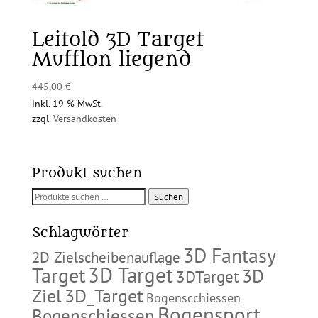
Leitold 3D Target
Mufflon liegend
445,00
€
inkl. 19 % MwSt.
zzgl.
Versandkosten
Produkt suchen
Suchen
Suchen
nach:
Schlagwörter
3D Fantasy
2D Zielscheibenauflage
3D Target
Target
3D
3DTarget
Ziel
3D_Target
Bogenscchiessen
Bogensport
Bogenschiessen