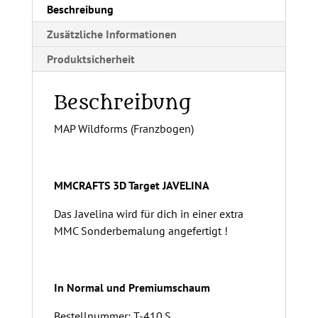
v
Beschreibung
e
Zusätzliche Informationen
:
Produktsicherheit
Beschreibung
MAP Wildforms (Franzbogen)
MMCRAFTS 3D Target
JAVELINA
Das Javelina wird für dich in einer extra
MMC Sonderbemalung angefertigt !
In Normal und Premiumschaum
Bestellnummer: T-410.S