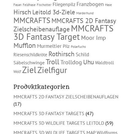
Franzbogen
Fliegenpilz
Fasan
Feldhase
Fischotter
Hase
Hirsch
Leitold 3d-Ziele
Marderhund
MMCRAFTS
MMCRAFTS 2D Fantasy
MMCRAFTS
Zielscheibenauflage
3D Fantasy Target
Moor Imp
Mufflon
Murmeltier
Pilz
Polarfuchs
Rothirsch
Schild
Riesenschildkröte
Troll
Uhu
Trolldog
Säbelschwinge
Waldtroll
Ziel
Zielfigur
Wolf
Produktkategorien
MMCRAFTS 2D FANTASY ZIELSCHEIBENAUFLAGEN
(17)
MMCRAFTS 3D FANTASY TARGETS
(47)
MMCRAFTS 3D WILDLIFE TARGETS LEITOLD
(59)
MMCRAFTS 3D WILDLIFE TARGETS MAP Wildforms