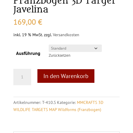
Franzbogen 3D Target
Javelina
169,00
€
inkl. 19 % MwSt.
zzgl.
Versandkosten
Ausführung
Zurücksetzen
MAP
A
In den Warenkorb
Wildforms
l
Franzbogen
t
3D
e
Target
r
Artikelnummer:
T-410.S
Kategorie:
MMCRAFTS 3D
Javelina
n
WILDLIFE TARGETS MAP Wildforms (Franzbogen)
Menge
a
t
i