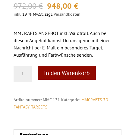
Ursprünglicher
Aktueller
972,00
€
948,00
€
Preis
Preis
inkl. 19 % MwSt.
zzgl.
Versandkosten
war:
ist:
972,00 €
948,00 €.
MMCRAFTS ANGEBOT inkl. Waldtroll. Auch bei
diesem Angebot kannst Du uns gerne mit einer
Nachricht per E-Mail ein besonderes Target,
Ausführung und Farbwünsche senden.
RUINE
A
In den Warenkorb
MIT
l
WALDTROLL
t
Menge
e
r
Artikelnummer:
MMC 131
Kategorie:
MMCRAFTS 3D
n
FANTASY TARGETS
a
t
i
v
Beschreibung