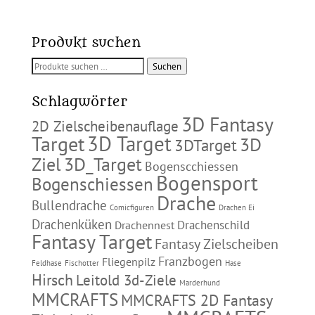
Produkt suchen
Suchen
Suchen
nach:
Schlagwörter
3D Fantasy
2D Zielscheibenauflage
3D Target
Target
3D
3DTarget
Ziel
3D_Target
Bogenscchiessen
Bogensport
Bogenschiessen
Drache
Bullendrache
Comicfiguren
Drachen Ei
Drachenküken
Drachenschild
Drachennest
Fantasy Target
Fantasy Zielscheiben
Franzbogen
Fliegenpilz
Feldhase
Fischotter
Hase
Hirsch
Leitold 3d-Ziele
Marderhund
MMCRAFTS
MMCRAFTS 2D Fantasy