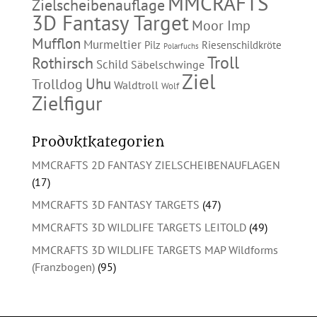
MMCRAFTS
Zielscheibenauflage
3D Fantasy Target
Moor Imp
Mufflon
Murmeltier
Pilz
Riesenschildkröte
Polarfuchs
Troll
Rothirsch
Schild
Säbelschwinge
Ziel
Uhu
Trolldog
Waldtroll
Wolf
Zielfigur
Produktkategorien
MMCRAFTS 2D FANTASY ZIELSCHEIBENAUFLAGEN
(17)
MMCRAFTS 3D FANTASY TARGETS
(47)
MMCRAFTS 3D WILDLIFE TARGETS LEITOLD
(49)
MMCRAFTS 3D WILDLIFE TARGETS MAP Wildforms
(Franzbogen)
(95)