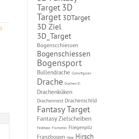
3D
Target
Target
3DTarget
3D Ziel
D
3D_Target
Bogenscchiessen
Bogenschiessen
Bogensport
Bullendrache
Comicfiguren
Drache
Drachen Ei
Drachenküken
Drachenschild
Drachennest
Fantasy Target
Fantasy Zielscheiben
Fliegenpilz
Feldhase
Fischotter
Hirsch
Franzbogen
Hase