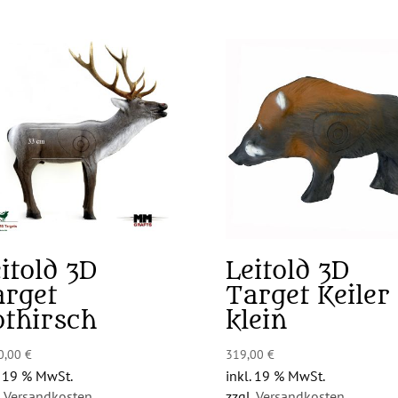
itold 3D
Leitold 3D
arget
Target Keiler
othirsch
klein
0,00
€
319,00
€
. 19 % MwSt.
inkl. 19 % MwSt.
.
Versandkosten
zzgl.
Versandkosten