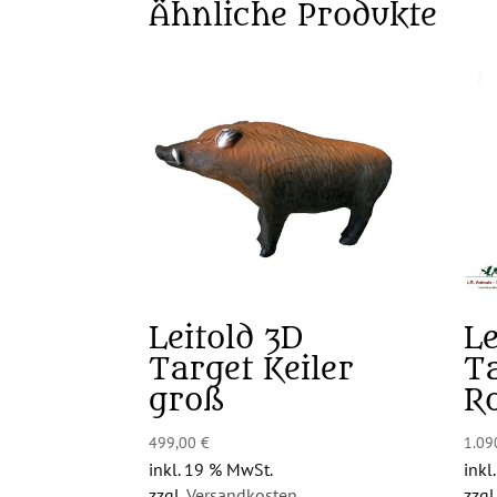
Ähnliche Produkte
Leitold 3D
Le
Target Keiler
T
groß
R
499,00
€
1.09
inkl. 19 % MwSt.
inkl
zzgl.
Versandkosten
zzgl