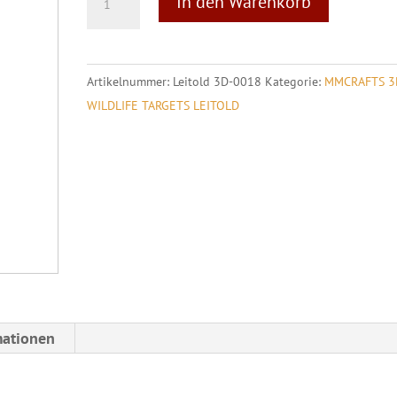
In den Warenkorb
3D
l
Target
t
Steinbock
e
Artikelnummer:
Leitold 3D-0018
Kategorie:
MMCRAFTS 3
Menge
r
WILDLIFE TARGETS LEITOLD
n
a
t
i
v
e
:
mationen