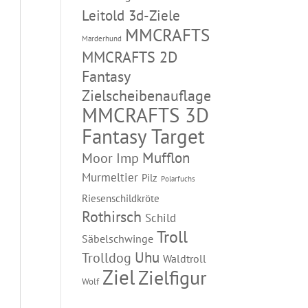
Leitold 3d-Ziele
MMCRAFTS
Marderhund
MMCRAFTS 2D
Fantasy
Zielscheibenauflage
MMCRAFTS 3D
Fantasy Target
Mufflon
Moor Imp
Murmeltier
Pilz
Polarfuchs
Riesenschildkröte
Rothirsch
Schild
Troll
Säbelschwinge
Uhu
Trolldog
Waldtroll
Ziel
Zielfigur
Wolf