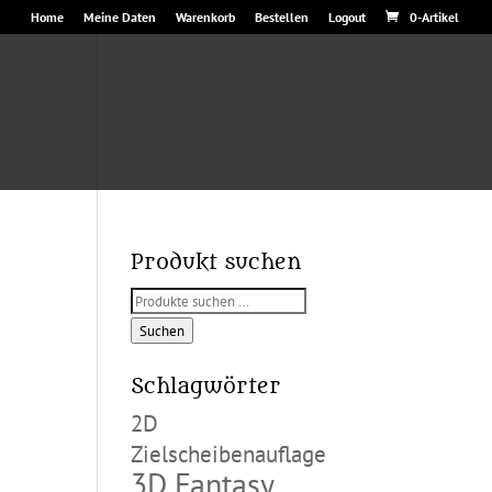
Home
Meine Daten
Warenkorb
Bestellen
Logout
0-Artikel
Produkt suchen
Suchen
nach:
Suchen
Schlagwörter
2D
Zielscheibenauflage
3D Fantasy