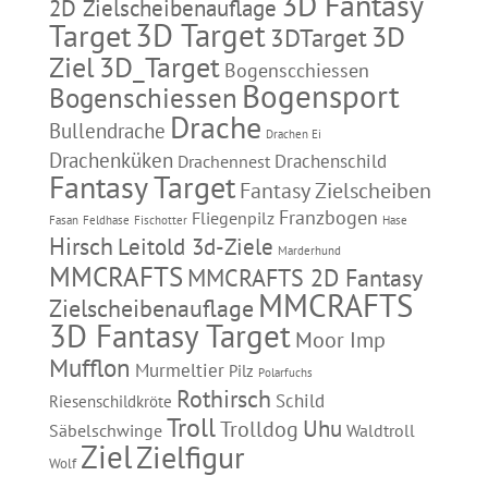
3D Fantasy
2D Zielscheibenauflage
3D Target
Target
3D
3DTarget
Ziel
3D_Target
Bogenscchiessen
Bogensport
Bogenschiessen
Drache
Bullendrache
Drachen Ei
Drachenküken
Drachenschild
Drachennest
Fantasy Target
Fantasy Zielscheiben
Franzbogen
Fliegenpilz
Fasan
Feldhase
Fischotter
Hase
Hirsch
Leitold 3d-Ziele
Marderhund
MMCRAFTS
MMCRAFTS 2D Fantasy
MMCRAFTS
Zielscheibenauflage
3D Fantasy Target
Moor Imp
Mufflon
Murmeltier
Pilz
Polarfuchs
Rothirsch
Schild
Riesenschildkröte
Troll
Uhu
Trolldog
Säbelschwinge
Waldtroll
Ziel
Zielfigur
Wolf