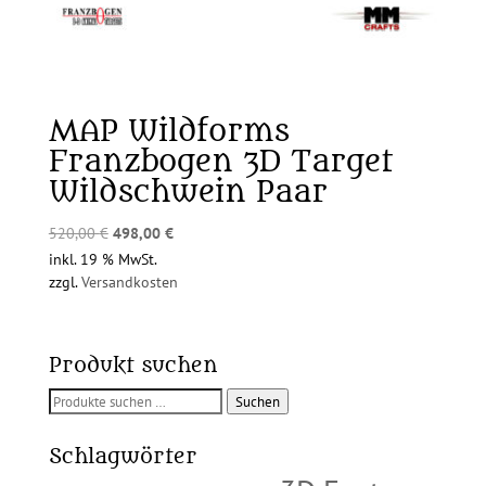
MAP Wildforms
Franzbogen 3D Target
Wildschwein Paar
Ursprünglicher
Aktueller
520,00
€
498,00
€
Preis
Preis
inkl. 19 % MwSt.
zzgl.
Versandkosten
war:
ist:
520,00 €
498,00 €.
Produkt suchen
Suchen
Suchen
nach:
Schlagwörter