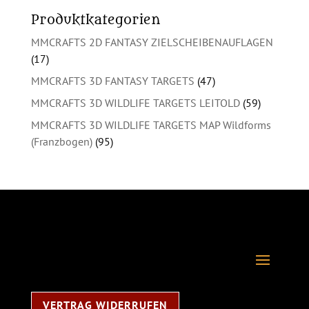
Produktkategorien
MMCRAFTS 2D FANTASY ZIELSCHEIBENAUFLAGEN
(17)
MMCRAFTS 3D FANTASY TARGETS
(47)
MMCRAFTS 3D WILDLIFE TARGETS LEITOLD
(59)
MMCRAFTS 3D WILDLIFE TARGETS MAP Wildforms
(Franzbogen)
(95)
VERTRAG WIDERRUFEN