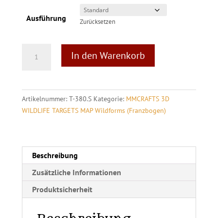
Ausführung
Zurücksetzen
MAP
A
In den Warenkorb
Wildforms
l
Franzbogen
t
3D
e
Target
r
Artikelnummer:
T-380.S
Kategorie:
MMCRAFTS 3D
Uhu,
n
WILDLIFE TARGETS MAP Wildforms (Franzbogen)
drohend
a
Menge
t
i
v
Beschreibung
e
Zusätzliche Informationen
:
Produktsicherheit