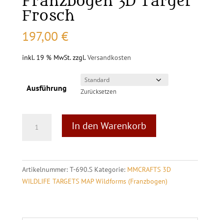
Franzbogen 3D Target
Frosch
197,00
€
inkl. 19 % MwSt.
zzgl.
Versandkosten
Ausführung
Zurücksetzen
MAP
A
In den Warenkorb
Wildforms
l
Franzbogen
t
3D
e
Target
r
Artikelnummer:
T-690.S
Kategorie:
MMCRAFTS 3D
Frosch
n
WILDLIFE TARGETS MAP Wildforms (Franzbogen)
Menge
a
t
i