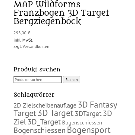
MAP Wildforms
Franzbogen 3D Target
Bergziegenbock
298,00
€
inkl. MwSt.
zzgl.
Versandkosten
Produkt suchen
Suchen
Suchen
nach:
Schlagwörter
3D Fantasy
2D Zielscheibenauflage
3D Target
Target
3D
3DTarget
Ziel
3D_Target
Bogenscchiessen
Bogensport
Bogenschiessen