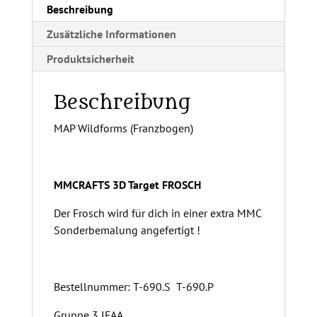
v
Beschreibung
e
Zusätzliche Informationen
:
Produktsicherheit
Beschreibung
MAP Wildforms (Franzbogen)
MMCRAFTS 3D Target FROSCH
Der Frosch wird für dich in einer extra MMC
Sonderbemalung angefertigt !
Bestellnummer: T-690.S T-690.P
Gruppe 3 IFAA