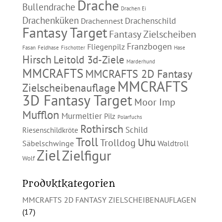
Drache
Bullendrache
Drachen Ei
Drachenküken
Drachenschild
Drachennest
Fantasy Target
Fantasy Zielscheiben
Franzbogen
Fliegenpilz
Fasan
Feldhase
Fischotter
Hase
Hirsch
Leitold 3d-Ziele
Marderhund
MMCRAFTS
MMCRAFTS 2D Fantasy
MMCRAFTS
Zielscheibenauflage
3D Fantasy Target
Moor Imp
Mufflon
Murmeltier
Pilz
Polarfuchs
Rothirsch
Schild
Riesenschildkröte
Troll
Uhu
Trolldog
Säbelschwinge
Waldtroll
Ziel
Zielfigur
Wolf
Produktkategorien
MMCRAFTS 2D FANTASY ZIELSCHEIBENAUFLAGEN
(17)